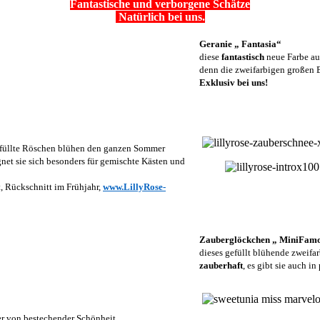
Fantastische und verborgene Schätze
Natürlich bei uns.
Geranie „ Fantasia“
diese
fantastisch
neue Farbe au
denn die zweifarbigen großen B
Exklusiv bei uns!
gefüllte Röschen blühen den ganzen Sommer
gnet sie sich besonders für gemischte Kästen und
MM
, Rückschnitt im Frühjahr,
www.LillyRose-
Zauberglöckchen „ MiniFamo
dieses gefüllt blühende zweif
zauberhaft
, es gibt sie auch in
er von bestechender Schönheit