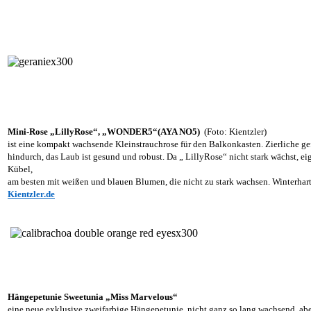
Mini-Rose „LillyRose“, „WONDER5“(AYA NO5)
(Foto: Kientzler)
ist eine kompakt wachsende Kleinstrauchrose für den Balkonkasten. Zierliche 
hindurch, das Laub ist gesund und robust. Da „ LillyRose“ nicht stark wächst, ei
Kübel,
am besten mit weißen und blauen Blumen, die nicht zu stark wachsen. Winterhart
Kientzler.de
Hängepetunie Sweetunia „Miss Marvelous“
eine neue exklusive zweifarbige Hängepetunie, nicht ganz so lang wachsend, ab