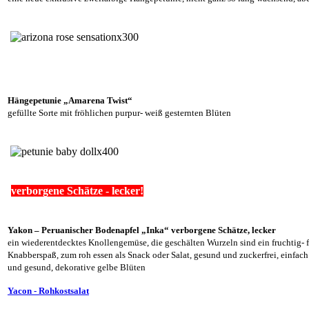
Hängepetunie „Amarena Twist“
gefüllte Sorte mit fröhlichen purpur- weiß gesternten Blüten
´
verborgene Schätze - lecker!
Yakon – Peruanischer Bodenapfel „Inka“ verborgene Schätze, lecker
ein wiederentdecktes Knollengemüse, die geschälten Wurzeln sind ein fruchtig- f
Knabberspaß, zum roh essen als Snack oder Salat, gesund und zuckerfrei, einfac
und gesund, dekorative gelbe Blüten
Yacon - Rohkostsalat